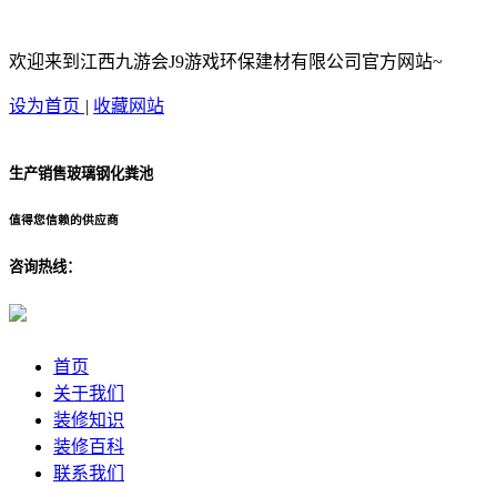
欢迎来到江西九游会J9游戏环保建材有限公司官方网站~
设为首页
|
收藏网站
生产销售玻璃钢化粪池
值得您信赖的供应商
咨询热线：
首页
关于我们
装修知识
装修百科
联系我们