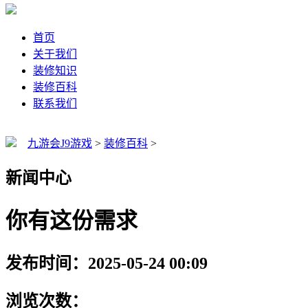
首页
关于我们
装修知识
装修百科
联系我们
九游会J9游戏
>
装修百科
>
新闻中心
你有这份需求
发布时间：2025-05-24 00:09
浏览次数：