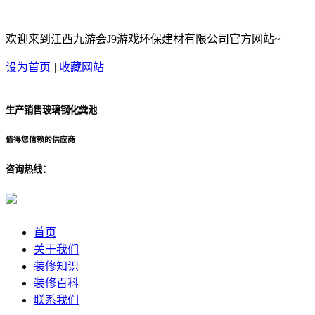
欢迎来到江西九游会J9游戏环保建材有限公司官方网站~
设为首页
|
收藏网站
生产销售玻璃钢化粪池
值得您信赖的供应商
咨询热线：
首页
关于我们
装修知识
装修百科
联系我们