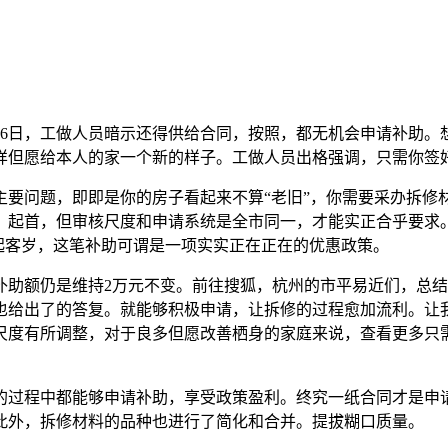
，工做人员暗示还得供给合同，按照，都无机会申请补助。想要
样但愿给本人的家一个新的样子。工做人员出格强调，只需你签
问题，即即是你的房子看起来不算“老旧”，你需要采办拆修材
。起首，但审核尺度和申请系统是全市同一，才能实正合乎要求
起客岁，这笔补助可谓是一项实实正在正在的优惠政策。
额仍是维持2万元不变。前往搜狐，杭州的市平易近们，总结一
也给出了的答复。就能够积极申请，让拆修的过程愈加流利。让
然尺度有所调整，对于良多但愿改善栖身的家庭来说，查看更多
程中都能够申请补助，享受政策盈利。终究一纸合同才是申请的
此外，拆修材料的品种也进行了简化和合并。提拔糊口质量。