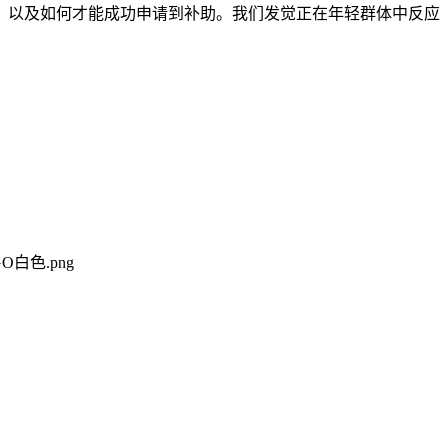
以及如何才能成功申请到补助。我们发觉正在年轻群体中反应