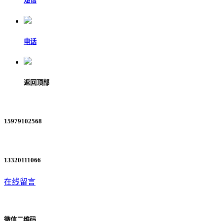
短信
电话
返回顶部
15979102568
13320111066
在线留言
微信二维码